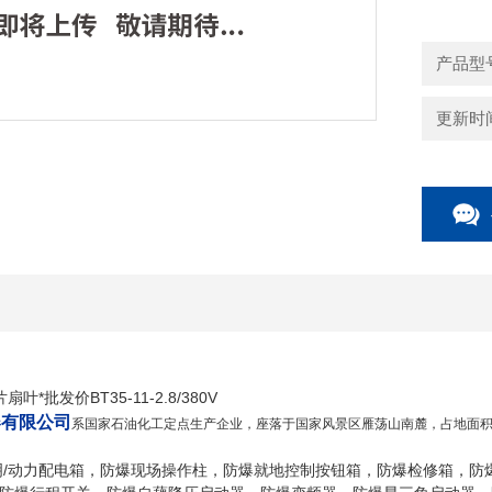
5.防爆标志：
6.符合GB3
产品型号：
更新时间：
*批发价BT35-11-2.8/380V
器有限公司
系国家石油化工定点生产企业，座落于国家风景区雁荡山南麓，占地面积二
明/动力配电箱，防爆现场操作柱，防爆就地控制按钮箱，防爆检修箱，