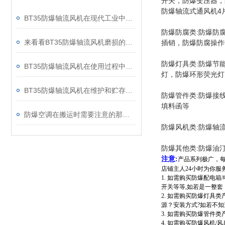
开关，防爆变压器，
防爆轴流式通风机4片扇叶
BT35防爆轴流风机在现代工业中得到了许多企业的青睐
防爆防腐类:防爆防
来看看BT35防爆轴流风机磨损的基本原因
插销，防爆防腐操作
防爆灯具类:防爆节
BT35防爆轴流风机在使用过程中那些需要注意的事项
灯，防爆环形荧光灯
BT35防爆轴流风机在维护和贮存时主要有哪些注意事项呢？
防爆管件类:防爆接
填料函等
防爆空调在搬运时需要注意的那些事项
防爆风机类:防爆轴
防爆其他类:防爆油
注意:
产品系列极广，
店铺主人24小时为你服
1. 如需购买防爆配电
开关等等,如若是一整套
2. 如需购买防爆灯具
源？安装方式?如若不
3. 如需购买防爆管件
4. 如需购买防爆风机