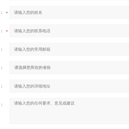
：
：
：
：
：
：