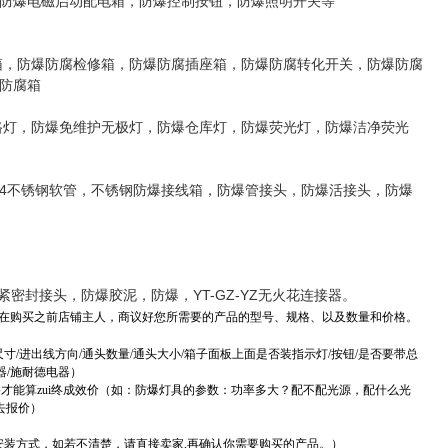
防爆电磁启动配电箱，防爆控制按钮，防爆照明开关等
箱，防爆防腐检修箱，防爆防腐插座箱，防爆防腐转化开关，防爆防腐
防腐箱
路灯，防爆免维护无极灯，防爆仓库灯，防爆荧光灯，防爆洁净荧光
04不锈钢软管，不锈钢防爆接线箱，防爆管接头，防爆活接头，防爆
紧密封接头，防爆胶泥，防爆，YT-GZ-YZ无火花连接器。
在购买之前店铺主人，商议好您所需要的产品的型号、规格、以及数量和价格。
/进出线方向/通头数量/通头大小/箱子面板上面是否装指示灯/按钮/是否要带总
器/施耐德电器）
才能算zui终成效价（如：防爆灯具的参数：功率多大？配不配光源，配什么光
去报价）
安装方式，如若不清楚，请直接卖家,再确认你需要购买的产品。）