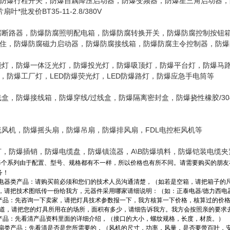
防爆行程开关，防爆自藕降压启动器，防爆变频器，防爆星三角启动器，
*批发价BT35-11-2.8/380V
腐断路器，防爆防腐照明配电箱，防爆防腐转换开关，防爆防腐控制按钮
住，防爆防腐磁力启动器，防爆防腐接线箱，防爆防腐主令控制器，防爆
能灯，防爆一体泛光灯，防爆投光灯，防爆吸顶灯，防爆平台灯，防爆马
，防爆工厂灯，LED防爆荧光灯，LED防爆路灯，防爆应急手电筒等
线盒，防爆接线箱，防爆穿线/过线盒，防爆隔离密封盒，防爆挠性橡胶/3
流风机，防爆摇头扇，防爆吊扇，防爆排风扇，FDL电控柜风机等
汀，防爆插销，防爆电缆盘，防爆镇流器，A\B防爆填料，防爆铠装电缆夹
每个系列由于配置、型号、规格都有不一样，所以价格也有所不同。请需要购买的朋友
务！
箱/电器类产品：请购买前必须和您们的技术人员沟通清楚，（如若是空箱，请把箱子的尺寸
，请把技术图纸传一份给我方，元器件采用哪家请细说明：（如：正泰电器/德力西电
类产品：先咨询一下卖家，请把灯具技术参数报一下，我方核算一下价格，核算过的价格
知道，请把您的灯具所用在的场所，面积有多少，请细告诉我方。我方会按照亲的要求
类产品：先看清产品资料里面的详细介绍，（接口的大小，螺纹规格，长度，材质。）
/风扇类产品：先看清是否是您所需要的，（风机的尺寸，功率，风量，是否要带百叶，