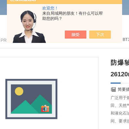
欢迎您！
来自局域网的朋友！有什么可以帮
助您的吗？
我的位置：
首页
>
产品中心
>
防爆风机
>
B
/ PRODUCTS
防爆轴流
2612
简要
广泛用于
田、天然
和液化石
间、要求
品。