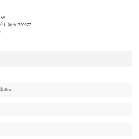
169
产厂家
-61720377
6