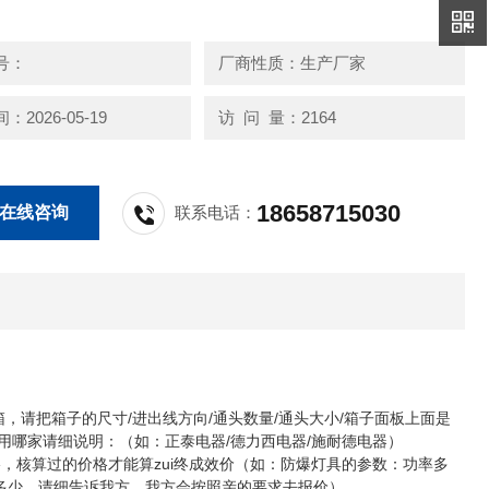
BT35-11-7.1转速1450r/min，风量26120m3/h，功率3kw
号：
厂商性质：生产厂家
2026-05-19
访 问 量：2164
18658715030
在线咨询
联系电话：
，请把箱子的尺寸/进出线方向/通头数量/通头大小/箱子面板上面是
用哪家请细说明：（如：正泰电器/德力西电器/施耐德电器）
，核算过的价格才能算zui终成效价（如：防爆灯具的参数：功率多
多少，请细告诉我方。我方会按照亲的要求去报价）