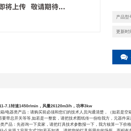
防爆轴流风机
产品型
更新时间：
-7.1转速1450r/min，风量26120m3/h，功率3kw
配电箱/电器类产品：请购买前必须和您们的技术人员沟通清楚，（如若是空箱
是否要带总开关等等,如若是一整套，请把技术图纸传一份给我方，元器件采
灯具类产品：先咨询一下卖家，请把灯具技术参数报一下，我方核算一下价格
什么光源？安装方式?如若不知道，请把您的灯具所用在的场所，面积有