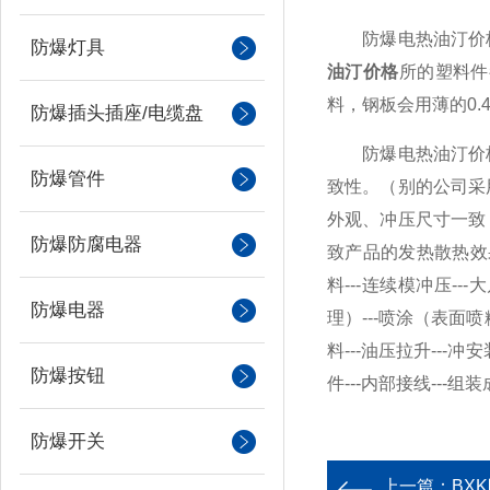
防爆电热油汀价格
防爆灯具
油汀价格
所的塑料件
料，钢板会用薄的0.
防爆插头插座/电缆盘
防爆电热油汀价格
防爆管件
致性。（别的公司采
外观、冲压尺寸一致
防爆防腐电器
致产品的发热散热效
料---连续模冲压-
防爆电器
理）---喷涂（表面
料---油压拉升-
防爆按钮
件---内部接线---组
防爆开关
上一篇：
BX