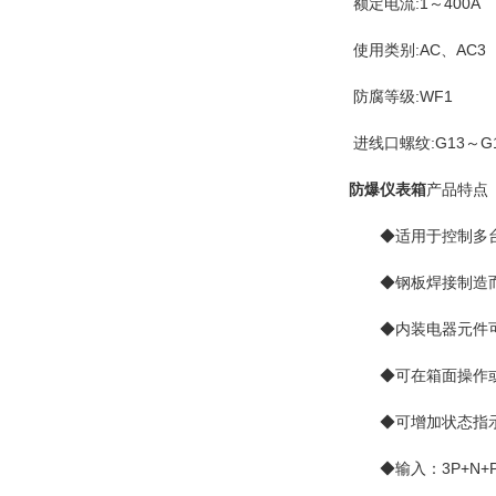
额定电流:1～400A
使用类别:AC、AC3
防腐等级:WF1
进线口螺纹:G13～G
防爆仪表箱
产品特点
◆适用于控制多台电
◆钢板焊接制造而
◆内装电器元件可
◆可在箱面操作或远
◆可增加状态指示
◆输入：3P+N+PE