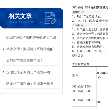
XD（M）B58 系列防爆动
适用范围
相关文章
1、1区、2区危险场所。
2、IIA、IIB、IIC类爆炸性
RELATED ARTICLES
产品特点
1、本产品为复合型，开关
2、铸铝合金外壳，内装高
BXJ防爆端子箱能够有效避免电路故障带来的安全隐患
3、本产品采用模块化结构,
4、有特殊要求可特制。
5、钢管或电缆布线均可。
精密空调：数据机房环境稳定的守护者
6、符合GB3836-2000,IE
型号含义
如何规范安装防爆空调？
主要技术参数
定做防爆空调的几个注意事项
额定电压
型号
（V）
防爆格兰填料涵：泄漏率与摩擦力的平衡之道
XD（M）B58-4
XD（M）B58-6
XD（M）B58-8
380