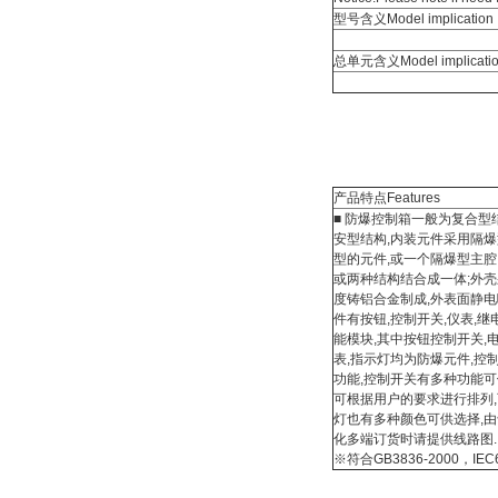
型号含义Model implication
总单元含义Model implicati
产品特点Features
■ 防爆控制箱一般为复合型结构,外壳采用增 
安型结构,内装元件采用隔爆型元件或增安 
型的元件,或一个隔爆型主腔内装各种元件; 
或两种结构结合成一体;外壳采用采用高强 
度铸铝合金制成,外表面静电喷塑,内装的元
件有按钮,控制开关,仪表,继电器或各种功 
能模块,其中按钮控制开关,电流表和电压 
表,指示灯均为防爆元件,控制箱内部元件 
功能,控制开关有多种功能可供选择.指示 i
可根据用户的要求进行排列,可实现
灯也有多种颜色可供选择,
化多端订货时请提供线路图.
※符合GB3836-2000，IEC60