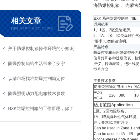
海防爆控制箱， 内蒙古
BXK 系列防爆控制箱（ⅡB、
相关文章
适用范围
RELATED ARTICLES
1、1区、2区危险场所。
2、IIA、IIB、IIC类爆炸
*要求IIC类的请注明。
产品特点
关于防爆控制箱操作环境的小知识
防爆控制箱采用隔爆型外壳
信号灯和各种过载仪表，控
防爆控制箱给生活带来了安宁
控仪，转速表等 。进出线灵活
型号含义
认清市场找准防爆控制箱定位
主要技术参数
使用类别
额定电压（V）
额
AC-3
防爆照明动力配电箱技术参数
220~ 380
10
AC-4
适用范围Application
BXK防爆控制箱的工作原理，你了解吗？
1区、2区危
ⅡA、ⅡB类爆炸性气体环境。
注：要求IIC类时注明.
Can be used in Zone 1 a
Can be used in IIA、IIB、gr
Notice:Please note if need