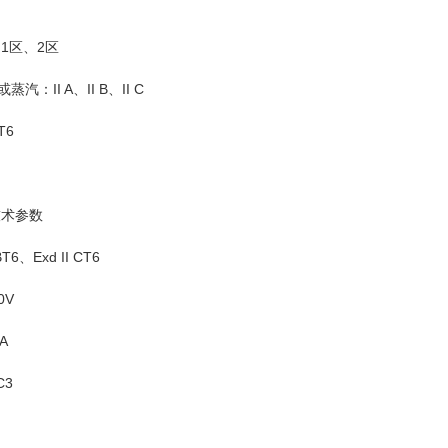
1区、2区
II A、II B、II C
T6
技术参数
6、Exd II CT6
0V
A
C3