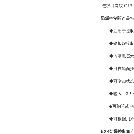
进线口螺纹:G13～
防爆控制箱
产品
◆适用于控制多台
◆钢板焊接制造
◆内装电器元件
◆可在箱面操作
◆可增加状态
◆输入：3P N P
◆可钢管或电缆布
◆可根据用户
BXK防爆控制箱