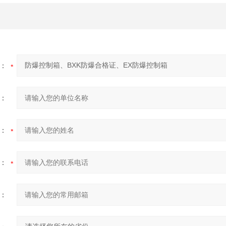
：
：
：
：
：