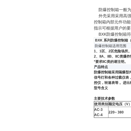
防爆控制箱一般为复
外壳采用采用高强
控制箱内部元件功能
指示可根据用户的要
BXK防爆控制箱符合G
BXK 系列防爆控制箱（
防爆控制箱适用范围
1、1区、2区危险场所
2、IIA、IIB、IIC类
*要求IIC类的请注明。
产品特点
防爆控制箱采用隔爆型
信号灯和各种过载仪表
控仪，转速表等 。进出线
型号含义
主要技术参数
使用类别
额定电压（V
AC-3
220~ 380
AC-4