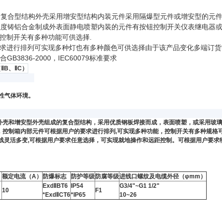
合型结构外壳采用增安型结构内装元件采用隔爆型元件或增安型的元件或
度铸铝合金制成外表面静电喷塑内装的元件有按钮控制开关仪表继电器或
控制开关有多种功能可供选择.
求进行排列可实现多种灯也有多种颜色可供选择由于该产品变化多端订货
B3836-2000，IEC60079标准要求
ⅡB、ⅡC）
。
爆炸性气体环境。
外壳和增安型外壳组成的复合型结构，采用优质钢板焊接而成，表面喷塑，或采用玻
，控制箱内部元件可根据用户的要求进行排列,可实现多种功能，控制开关有多种规格可
灵活多变,可根据用户要求任意选择，可实现就地操作和远距控制。可根据用户要求特制。符合
）
额定电流（A）
防爆标志
防护等级
防腐等级
进线口螺纹及电缆外径（φmm）
ExdⅡBT6
IP54
G3/4"~G1 1/2"
10
F1
*ExdⅡCT6
*IP65
10~26