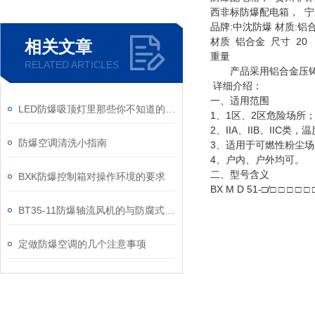
西非标防爆配电箱， 
品牌:中沈防爆 材质:铝合
材质 铝合金 尺寸 20
相关文章
重量
RELATED ARTICLES
产品采用铝合金压铸
详细介绍：
一、适用范围
LED防爆吸顶灯里那些你不知道的小秘密！
1、1区、2区危险场所
2、IIA、IIB、IIC
防爆空调清洗小指南
3、适用于可燃性粉尘场
4、户内、户外均可。
二、型号含义
BXK防爆控制箱对操作环境的要求
BX M D 51-□/□ □ □ □ □ 
WF1户
BT35-11防爆轴流风机的与防腐式风机的比较
出线口
出线
定做防爆空调的几个注意事项
出线口
进线口
进线
进线口
总开关