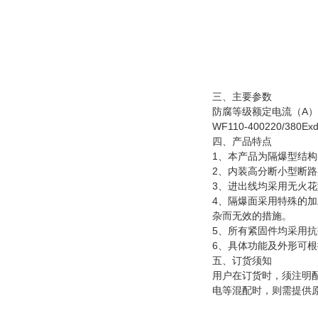
K：主回
支路
设计 
动
照
防爆配
三、主要参数
防腐等级额定电流（A
WF110-400220/380E
四、产品特点
1、本产品为隔爆型结
2、内装高分断小型断
3、进出线均采用无火
4、隔爆面采用特殊的加
杂而无效的措施。
5、所有紧固件均采用抗
6、具体功能及外形可
五、订货须知
用户在订货时，须注明
电等混配时，则需提供