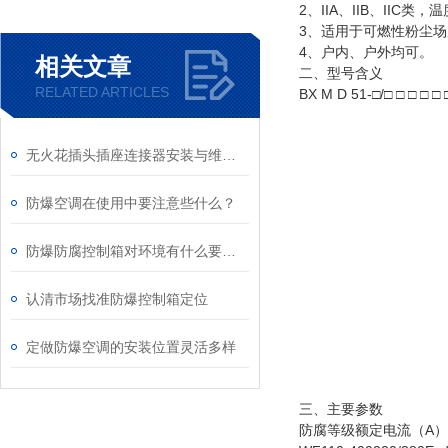
2、IIA、IIB、IIC
3、适用于可燃性粉尘场
4、户内、户外均可。
相关文章
二、
型号含义
RELATED ARTICLES
BX M D 51-□/□ □ □ □ □ 
WF1户
出线口
无火花插头插座连接器安装与维护规范
出线
出线口
进线口
防爆空调在使用中要注意些什么？
进线
进线口
防爆防腐控制箱对环境有什么要求？一起来看看
总开关
K：主回
认清市场找准防爆控制箱定位
支路
设计 
动
定做防爆空调的安装位置灵活多样
照
防爆配
三、
主要参数
防腐等级额定电流（A