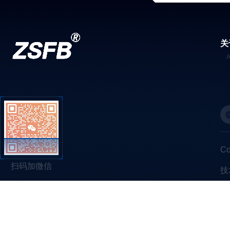
关
C
扫码加微信
技