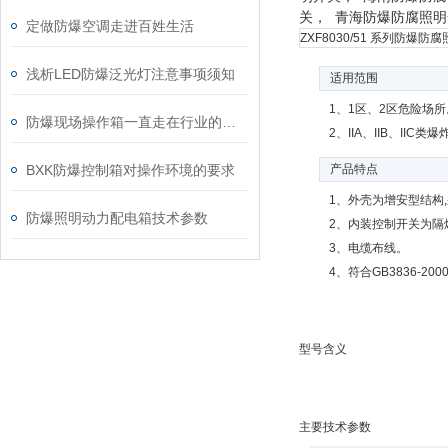
关， 青海防爆防腐照明
定做防爆空调走进百姓生活
ZXF8030/51 系列防爆防
浅析LED防爆泛光灯注意事项须知
适用范围
1、1区、2区危险场所
防爆现场操作箱一直走在行业的前沿
2、IIA、IIB、IIC
BXK防爆控制箱对操作环境的要求
产品特点
1、外壳为增安型结构
防爆照明动力配电箱技术参数
2、内装控制开关为隔
3、电缆布线。
4、符合GB3836-20
型号含义
主要技术参数