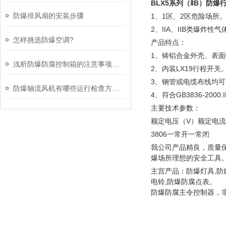
BLX5系列（ⅡB）
防爆
防爆排风扇的安装步骤
1、1区、2区危险场所
2、IIA、IIB类爆炸性
怎样挑选防爆空调?
产品特点：
1、铸铝合金外壳、表
浅析防爆防腐控制箱的注意事项及特性
2、内装LX19行程开关
3、钢管或电缆布线均
防爆轴流风机有哪些运行检查方法？
4、符合GB3836-2000.
主要技术参数：
额定电压（V）额定电流
3806一常开一常闭
我公司产品精良，质量
爆场所理想的安全工具
主宫产品：防爆灯具,防
电铃,防爆防腐点表。
防爆防腐主令控制器，