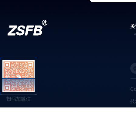
关
C
扫码加微信
技