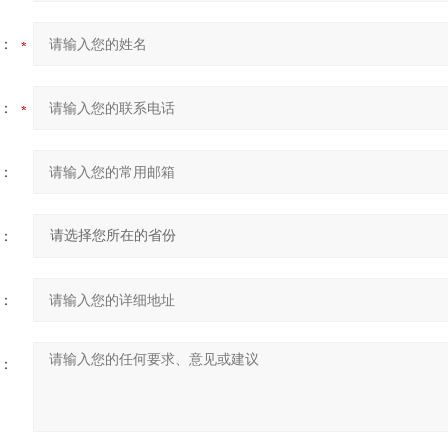
：
：
：
：
：
：