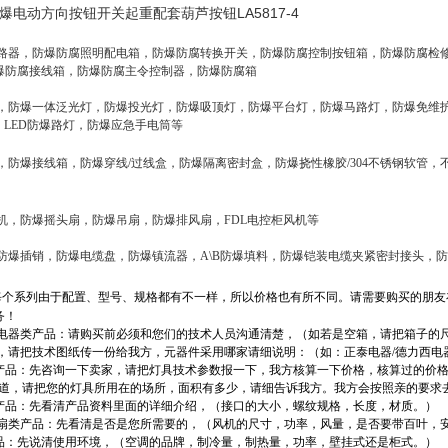
电动方向按钮开关起重配套葫芦按钮LA5817-4
断路器，防爆防腐照明配电箱，防爆防腐转换开关，防爆防腐控制按钮箱，防爆防腐检
爆防腐接线箱，防爆防腐主令控制器，防爆防腐箱
灯，防爆一体泛光灯，防爆投光灯，防爆吸顶灯，防爆平台灯，防爆马路灯，防爆免维
，LED防爆路灯，防爆应急手电筒等
，防爆接线箱，防爆穿线/过线盒，防爆隔离密封盒，防爆挠性橡胶/304不锈钢软管
机，防爆摇头扇，防爆吊扇，防爆排风扇，FDL电控柜风机等
防爆插销，防爆电缆盘，防爆镇流器，A\B防爆填料，防爆铠装电缆夹紧密封接头，防爆
每个系列由于配置、型号、规格都有不一样，所以价格也有所不同。请需要购买的朋友
务！
箱/电器类产品：请购买前必须和您们的技术人员沟通清楚，（如若是空箱，请把箱子的尺寸
，请把技术图纸传一份给我方，元器件采用哪家请细说明：（如：正泰电器/德力西电
类产品：先咨询一下卖家，请把灯具技术参数报一下，我方核算一下价格，核算过的价格
知道，请把您的灯具所用在的场所，面积有多少，请细告诉我方。我方会按照亲的要求
类产品：先看清产品资料里面的详细介绍，（接口的大小，螺纹规格，长度，材质。）
/风扇类产品：先看清是否是您所需要的，（风机的尺寸，功率，风量，是否要带百叶，
产品：先说清使用环境，（空调的品牌，制冷量，制热量，功率，壁挂式还是柜式。）