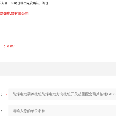
齐全，zui终价格由电议确认。询价！
防爆电器有限公司
fb。。ｃｏｍ/
：
：