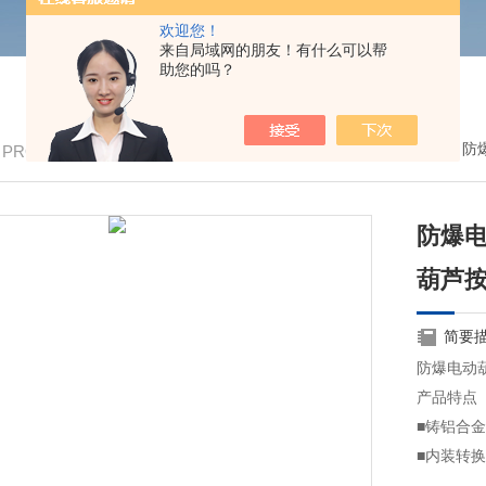
欢迎您！
来自局域网的朋友！有什么可以帮
助您的吗？
我的位置：
首页
>
产品中心
>
防爆按钮
>
防
/ PRODUCTS
防爆
葫芦按钮
简要
防爆电动葫
产品特点
■铸铝合金
■内装转换
■路中,