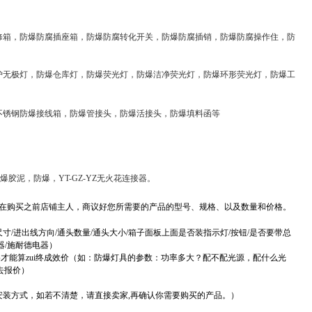
修箱，防爆防腐插座箱，防爆防腐转化开关，防爆防腐插销，防爆防腐操作住，防
护无极灯，防爆仓库灯，防爆荧光灯，防爆洁净荧光灯，防爆环形荧光灯，防爆工
，不锈钢防爆接线箱，防爆管接头，防爆活接头，防爆填料函等
胶泥，防爆，YT-GZ-YZ无火花连接器。
在购买之前店铺主人，商议好您所需要的产品的型号、规格、以及数量和价格。
/进出线方向/通头数量/通头大小/箱子面板上面是否装指示灯/按钮/是否要带总
器/施耐德电器）
才能算zui终成效价（如：防爆灯具的参数：功率多大？配不配光源，配什么光
去报价）
安装方式，如若不清楚，请直接卖家,再确认你需要购买的产品。）