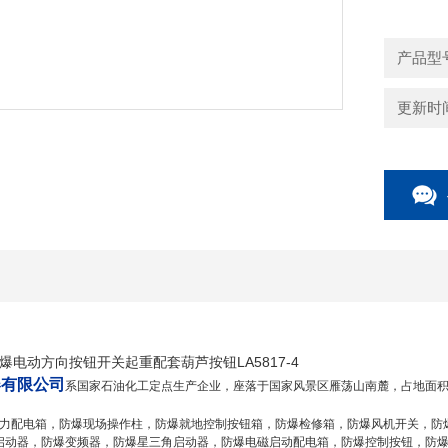
■钢管或电
■符合GB38
产品型号
更新时间：
电动方向按钮开关起重配套葫芦按钮LA5817-4
器有限公司
系国家石油化工定点生产企业，座落于国家风景区雁荡山南麓，占地面积二
/动力配电箱，防爆现场操作柱，防爆就地控制按钮箱，防爆检修箱，防爆风机开关，
启动器，防爆变频器，防爆星三角启动器，防爆电磁启动配电箱，防爆控制按钮，防