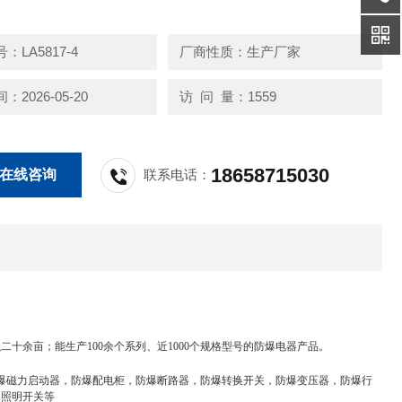
缆布线均可.
36-2000,IEC60079标准要求.
：LA5817-4
厂商性质：生产厂家
2026-05-20
访 问 量：1559
18658715030
在线咨询
联系电话：
十余亩；能生产100余个系列、近1000个规格型号的防爆电器产品。
防爆磁力启动器，防爆配电柜，防爆断路器，防爆转换开关，防爆变压器，防爆行
爆照明开关等