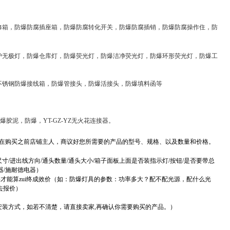
修箱，防爆防腐插座箱，防爆防腐转化开关，防爆防腐插销，防爆防腐操作住，防
护无极灯，防爆仓库灯，防爆荧光灯，防爆洁净荧光灯，防爆环形荧光灯，防爆工
，不锈钢防爆接线箱，防爆管接头，防爆活接头，防爆填料函等
胶泥，防爆，YT-GZ-YZ无火花连接器。
在购买之前店铺主人，商议好您所需要的产品的型号、规格、以及数量和价格。
/进出线方向/通头数量/通头大小/箱子面板上面是否装指示灯/按钮/是否要带总
器/施耐德电器）
才能算zui终成效价（如：防爆灯具的参数：功率多大？配不配光源，配什么光
去报价）
安装方式，如若不清楚，请直接卖家,再确认你需要购买的产品。）