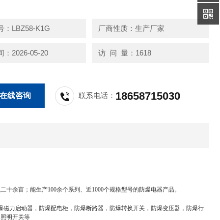
量程由用户
电缆布线均可
：LBZ58-K1G
厂商性质：生产厂家
式:立式或挂式
2026-05-20
访 问 量：1618
18658715030
在线咨询
联系电话：
十余亩；能生产100余个系列、近1000个规格型号的防爆电器产品。
防爆磁力启动器，防爆配电柜，防爆断路器，防爆转换开关，防爆变压器，防爆行
爆照明开关等