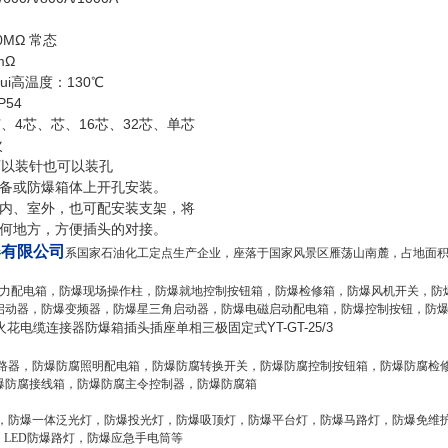
C
0MΩ 常态
mΩ
ui高温度：130℃
P54
、4芯、芯、16芯、32芯、单芯
次
可以装针也可以装孔
备或防爆箱体上开孔安装。
内、室外，也可配安装支架，将
何地方，方便插头的对接。
器有限公司
系国家石油化工定点生产企业，座落于国家风景区雁荡山南麓，占地面积二
/动力配电箱，防爆现场操作柱，防爆就地控制按钮箱，防爆检修箱，防爆风机开关，
启动器，防爆变频器，防爆星三角启动器，防爆电磁启动配电箱，防爆控制按钮，防
花电缆连接器防爆箱插头插座单相三极固定式YT-GT-25/3
断路器，防爆防腐照明配电箱，防爆防腐转换开关，防爆防腐控制按钮箱，防爆防腐检
爆防腐接线箱，防爆防腐主令控制器，防爆防腐箱
灯，防爆一体泛光灯，防爆投光灯，防爆吸顶灯，防爆平台灯，防爆马路灯，防爆免维
，LED防爆路灯，防爆应急手电筒等