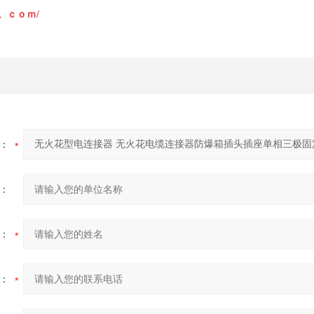
fb。。ｃｏｍ/
：
：
：
：