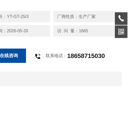
圈支承位，后装前拆结构。插头座采用ZL-102压铸铝合金，接触件镀
可靠接线方便，密封绝缘性好，具防水防尘防震特点
YT-GT-25/3
厂商性质：生产厂家
2026-05-20
访 问 量：1665
18658715030
在线咨询
联系电话：