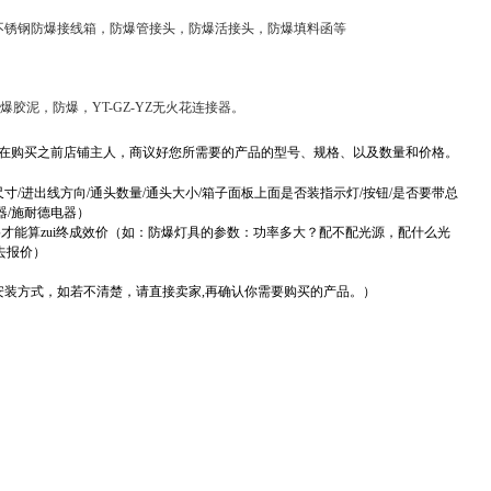
，不锈钢防爆接线箱，防爆管接头，防爆活接头，防爆填料函等
胶泥，防爆，YT-GZ-YZ无火花连接器。
在购买之前店铺主人，商议好您所需要的产品的型号、规格、以及数量和价格。
/进出线方向/通头数量/通头大小/箱子面板上面是否装指示灯/按钮/是否要带总
器/施耐德电器）
才能算zui终成效价（如：防爆灯具的参数：功率多大？配不配光源，配什么光
去报价）
安装方式，如若不清楚，请直接卖家,再确认你需要购买的产品。）