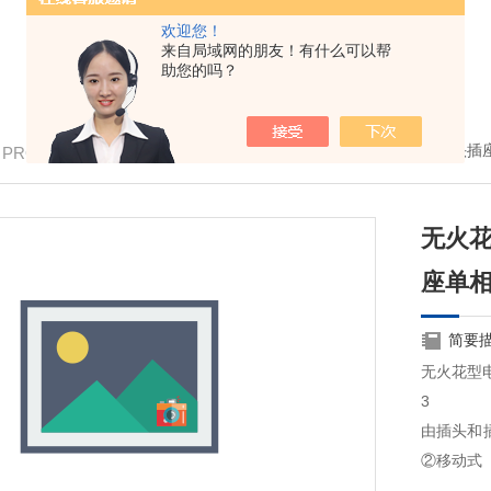
欢迎您！
来自局域网的朋友！有什么可以帮
助您的吗？
我的位置：
首页
>
产品中心
> >
防爆插头插
/ PRODUCTS
无火花
座单相三
简要
无火花型电
3
由插头和
②移动式
插头和插