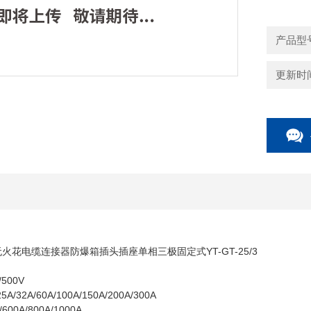
采弹性齿
银，接触
产品型号：
更新时间：
火花电缆连接器防爆箱插头插座单相三极固定式YT-GT-25/3
500V
32A/60A/100A/150A/200A/300A
600A/800A/1000A