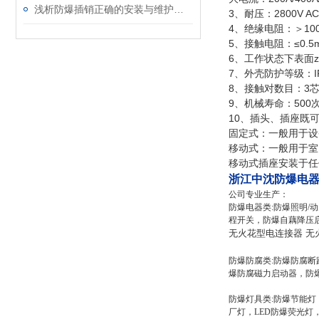
浅析防爆插销正确的安装与维护方式
3、耐压：2800V A
4、绝缘电阻：＞10
5、接触电阻：≤0.5
6、工作状态下表面z
7、外壳防护等级：I
8、接触对数目：3芯
9、机械寿命：500
10、插头、插座既
固定式：一般用于设
移动式：一般用于室
移动式插座安装于任
浙江中沈防爆电
公司专业生产：
防爆电器类:防爆照明
程开关，防爆自藕降压
无火花型电连接器 无火
防爆防腐类:防爆防腐
爆防腐磁力启动器，防
防爆灯具类:防爆节能
厂灯，LED防爆荧光灯