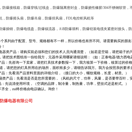
，防爆接线箱，防爆穿线/过线盒，防爆隔离密封盒，防爆挠性橡胶/304不锈钢软管
机，防爆摇头扇，防爆吊扇，防爆排风扇，FDL电控柜风机等
防爆插销，防爆电缆盘，防爆镇流器，A\B防爆填料，防爆铠装电缆夹紧密封接头，防爆
每个系列由于配置、型号、规格都有不一样，所以价格也有所不同。请需要购买的朋友
务！
箱/电器类产品：请购买前必须和您们的技术人员沟通清楚，（如若是空箱，请把箱子的尺寸
，请把技术图纸传一份给我方，元器件采用哪家请细说明：（如：正泰电器/德力西电
类产品：先咨询一下卖家，请把灯具技术参数报一下，我方核算一下价格，核算过的价格
知道，请把您的灯具所用在的场所，面积有多少，请细告诉我方。我方会按照亲的要求
类产品：先看清产品资料里面的详细介绍，（接口的大小，螺纹规格，长度，材质。）
/风扇类产品：先看清是否是您所需要的，（风机的尺寸，功率，风量，是否要带百叶，
产品：先说清使用环境，（空调的品牌，制冷量，制热量，功率，壁挂式还是柜式。）
齐全，zui终价格由电议确认。询价！
防爆电器有限公司