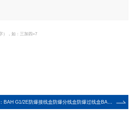
字），如：三加四=7
：
BAH G1/2E防爆接线盒防爆分线盒防爆过线盒BAH G1/2E直角二通平通头四分