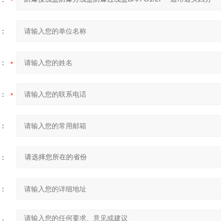
：
：
：
：
：
：
：