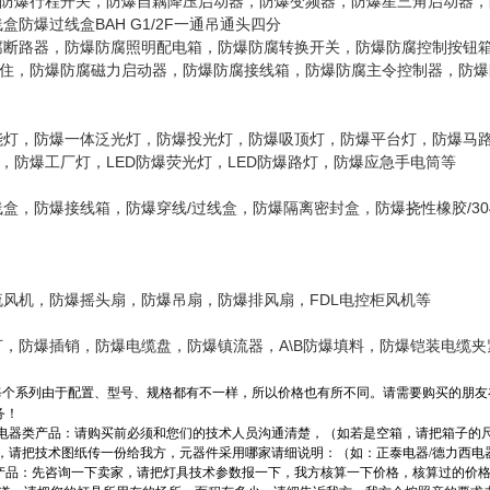
防爆行程开关，防爆自藕降压启动器，防爆变频器，防爆星三角启动器，
防爆过线盒BAH G1/2F一通吊通头四分
腐断路器，防爆防腐照明配电箱，防爆防腐转换开关，防爆防腐控制按钮
住，防爆防腐磁力启动器，防爆防腐接线箱，防爆防腐主令控制器，防爆
能灯，防爆一体泛光灯，防爆投光灯，防爆吸顶灯，防爆平台灯，防爆马
，防爆工厂灯，LED防爆荧光灯，LED防爆路灯，防爆应急手电筒等
线盒，防爆接线箱，防爆穿线/过线盒，防爆隔离密封盒，防爆挠性橡胶/3
流风机，防爆摇头扇，防爆吊扇，防爆排风扇，FDL电控柜风机等
汀，防爆插销，防爆电缆盘，防爆镇流器，A\B防爆填料，防爆铠装电缆夹
每个系列由于配置、型号、规格都有不一样，所以价格也有所不同。请需要购买的朋友
务！
箱/电器类产品：请购买前必须和您们的技术人员沟通清楚，（如若是空箱，请把箱子的尺寸
，请把技术图纸传一份给我方，元器件采用哪家请细说明：（如：正泰电器/德力西电
类产品：先咨询一下卖家，请把灯具技术参数报一下，我方核算一下价格，核算过的价格