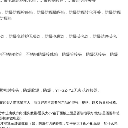
防爆电磁启动配电箱，防爆控制按钮，防爆照明开关等
箱，防爆防腐检修箱，防爆防腐插座箱，防爆防腐转化开关，防爆防腐
防腐箱
路灯，防爆免维护无极灯，防爆仓库灯，防爆荧光灯，防爆洁净荧光
04不锈钢软管，不锈钢防爆接线箱，防爆管接头，防爆活接头，防爆
紧密封接头，防爆胶泥，防爆，YT-GZ-YZ无火花连接器。
在购买之前店铺主人，商议好您所需要的产品的型号、规格、以及数量和价格。
/进出线方向/通头数量/通头大小/箱子面板上面是否装指示灯/按钮/是否要带总
器/施耐德电器）
才能算zui终成效价（如：防爆灯具的参数：功率多大？配不配光源，配什么光