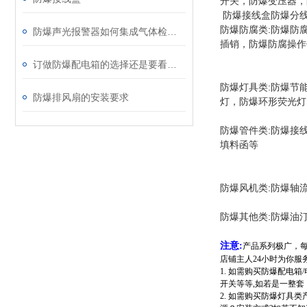
开关，防爆变压器，
防爆接线盒防爆分线盒
防爆防腐类:防爆防
防爆声光报警器如何集成气体检测与温度监测功能？
插销，防爆防腐操作
订做防爆配电箱的选择还是要看具体的生产物
防爆灯具类:防爆节
防爆排风扇的安装要求
灯，防爆环形荧光灯
防爆管件类:防爆接
填料函等
防爆风机类:防爆轴
防爆其他类:防爆油
注意:
产品系列极广，
店铺主人24小时为你服
1. 如需购买防爆配电
开关等等,如若是一整套
2. 如需购买防爆灯具