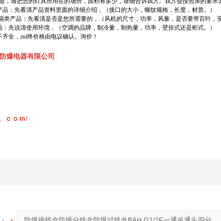
知道，请把您的灯具所用在的场所，面积有多少，请细告诉我方。我方会按照亲的要求
类产品：先看清产品资料里面的详细介绍，（接口的大小，螺纹规格，长度，材质。）
/风扇类产品：先看清是否是您所需要的，（风机的尺寸，功率，风量，是否要带百叶，
产品：先说清使用环境，（空调的品牌，制冷量，制热量，功率，壁挂式还是柜式。）
齐全，zui终价格由电议确认。询价！
防爆电器有限公司
fb。。ｃｏｍ/
：