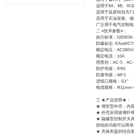
适用于ⅡA、ⅡB、II
适用于温度组别为T1
适用于石油采炼、储
广泛用于电气控制电
二 ≡技术参数≡：
执行标准：GB3836-20
防爆标志: EXedIICT
额定电压：AC380V/2
额定电流：10A
用类别：AC-3、AC-
防护等级：IP65
防腐等级：WF2
进线口规格：G1"
电缆规格：Ф11mm-
三 ★产品优势★：
★ 增安型外壳，内
★ 外壳采用玻璃纤
★ 隔爆型控制开关
按钮的功能可以两单元
★ 壳体和盖的结合