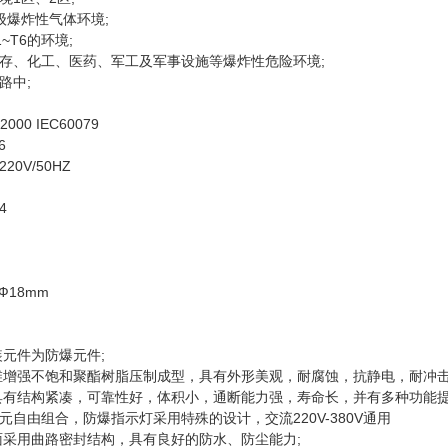
C级爆炸性气体环境;
~T6的环境;
存、化工、医药、军工及军事设施等爆炸性危险环境;
路中;
00 IEC60079
6
20V/50HZ
4
Ф18mm
装元件为防爆元件;
维增强不饱和聚酯树脂压制成型，具有外形美观，耐腐蚀，抗静电，耐冲击
具有结构紧凑，可靠性好，体积小，通断能力强，寿命长，并有多种功能
自由组合，防爆指示灯采用特殊的设计，交流220V-380V通用
面采用曲路密封结构，具有良好的防水、防尘能力;