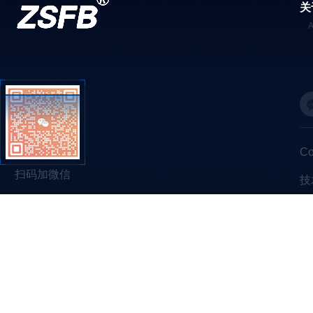
关
C
扫码加微信
技